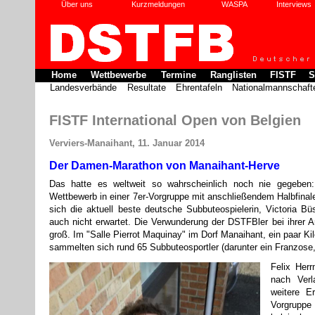
Über uns
Kurzmeldungen
WASPA
Interviews
Home
Wettbewerbe
Termine
Ranglisten
FISTF
S
Landesverbände
Resultate
Ehrentafeln
Nationalmannschaft
FISTF International Open von Belgien
Verviers-Manaihant, 11. Januar 2014
Der Damen-Marathon von Manaihant-Herve
Das hatte es weltweit so wahrscheinlich noch nie gegeben
Wettbewerb in einer 7er-Vorgruppe mit anschließendem Halbfinal
sich die aktuell beste deutsche Subbuteospielerin, Victoria B
auch nicht erwartet. Die Verwunderung der DSTFBler bei ihrer 
groß. Im "Salle Pierrot Maquinay" im Dorf Manaihant, ein paar Ki
sammelten sich rund 65 Subbuteosportler (darunter ein Franzose,
Felix Herr
nach Verl
weitere E
Vorgruppe 