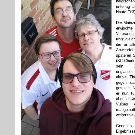
belgische
unterlag 
Haute (0:3
Der Mainze
erwischt
Veteranen
trotz gleic
die er al
Abwehrfeh
späteren S
(SC Charle
sein Jo
unglaubli
aktive Th
gegen das
gespielt.
er nun fü
abschließ
Vulpes 
mangelhaft
weiterspiel
Genauso e
Ergebnis