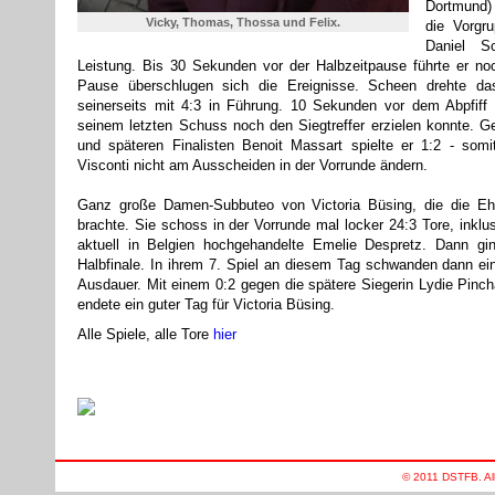
Dortmund)
Vicky, Thomas, Thossa und Felix.
die Vorgr
Daniel S
Leistung. Bis 30 Sekunden vor der Halbzeitpause führte er no
Pause überschlugen sich die Ereignisse. Scheen drehte da
seinerseits mit 4:3 in Führung. 10 Sekunden vor dem Abpfiff
seinem letzten Schuss noch den Siegtreffer erzielen konnte. Ge
und späteren Finalisten Benoit Massart spielte er 1:2 - so
Visconti nicht am Ausscheiden in der Vorrunde ändern.
Ganz große Damen-Subbuteo von Victoria Büsing, die die E
brachte. Sie schoss in der Vorrunde mal locker 24:3 Tore, inklu
aktuell in Belgien hochgehandelte Emelie Despretz. Dann gi
Halbfinale. In ihrem 7. Spiel an diesem Tag schwanden dann ein
Ausdauer. Mit einem 0:2 gegen die spätere Siegerin Lydie Pincha
endete ein guter Tag für Victoria Büsing.
Alle Spiele, alle Tore
hier
© 2011 DSTFB. Al