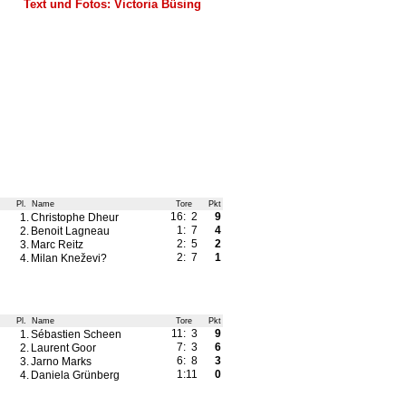
Text und Fotos: Victoria Büsing
Pl.
Name
Tore
Pkt
16: 2
9
1.
Christophe Dheur
1: 7
4
2.
Benoit Lagneau
2: 5
2
3.
Marc Reitz
2: 7
1
4.
Milan Kneževi?
Pl.
Name
Tore
Pkt
11: 3
9
1.
Sébastien Scheen
7: 3
6
2.
Laurent Goor
6: 8
3
3.
Jarno Marks
1:11
0
4.
Daniela Grünberg