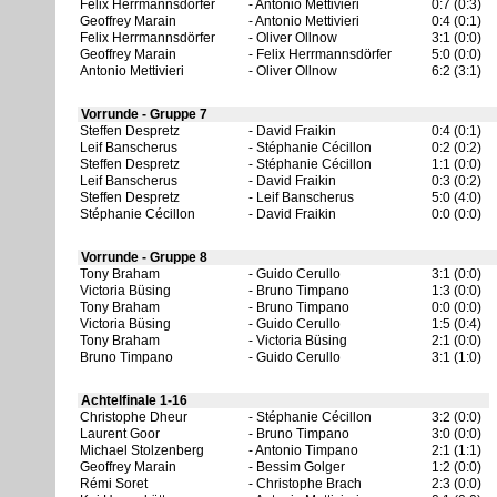
Felix Herrmannsdörfer
Antonio Mettivieri
0:7 (0:3)
Geoffrey Marain
Antonio Mettivieri
0:4 (0:1)
Felix Herrmannsdörfer
Oliver Ollnow
3:1 (0:0)
Geoffrey Marain
Felix Herrmannsdörfer
5:0 (0:0)
Antonio Mettivieri
Oliver Ollnow
6:2 (3:1)
Vorrunde - Gruppe 7
Steffen Despretz
David Fraikin
0:4 (0:1)
Leif Banscherus
Stéphanie Cécillon
0:2 (0:2)
Steffen Despretz
Stéphanie Cécillon
1:1 (0:0)
Leif Banscherus
David Fraikin
0:3 (0:2)
Steffen Despretz
Leif Banscherus
5:0 (4:0)
Stéphanie Cécillon
David Fraikin
0:0 (0:0)
Vorrunde - Gruppe 8
Tony Braham
Guido Cerullo
3:1 (0:0)
Victoria Büsing
Bruno Timpano
1:3 (0:0)
Tony Braham
Bruno Timpano
0:0 (0:0)
Victoria Büsing
Guido Cerullo
1:5 (0:4)
Tony Braham
Victoria Büsing
2:1 (0:0)
Bruno Timpano
Guido Cerullo
3:1 (1:0)
Achtelfinale 1-16
Christophe Dheur
Stéphanie Cécillon
3:2 (0:0)
Laurent Goor
Bruno Timpano
3:0 (0:0)
Michael Stolzenberg
Antonio Timpano
2:1 (1:1)
Geoffrey Marain
Bessim Golger
1:2 (0:0)
Rémi Soret
Christophe Brach
2:3 (0:0)