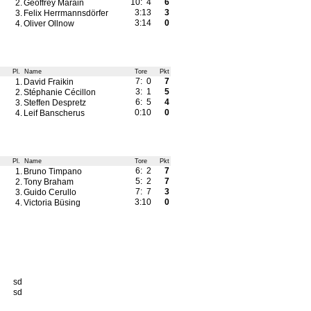
10: 4
6
2.
Geoffrey Marain
3:13
3
3.
Felix Herrmannsdörfer
3:14
0
4.
Oliver Ollnow
Pl.
Name
Tore
Pkt
7: 0
7
1.
David Fraikin
3: 1
5
2.
Stéphanie Cécillon
6: 5
4
3.
Steffen Despretz
0:10
0
4.
Leif Banscherus
Pl.
Name
Tore
Pkt
6: 2
7
1.
Bruno Timpano
5: 2
7
2.
Tony Braham
7: 7
3
3.
Guido Cerullo
3:10
0
4.
Victoria Büsing
sd
sd