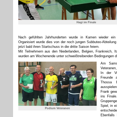
Hagi im Finale
Nach gefühlten Jahrhunderten wurde in Kamen wieder ein in
Organisiert wurde dies von der noch jungen Subbuteo-Abteilun
jetzt bald ihren Startschuss in die dritte Saison feiern.
Mit Teilnehmern aus den Niederlanden, Belgien, Frankreich, It
wurden am Wochenende unter schweißtreibenden Bedingungen die
Am Samst
Veteranen,
In der Ve
Freunde a
Thossa B
ausspiele
Frank gew
ins Finale
Gruppenge
Spiel, in 
Podium Veteranen
entscheide
Ebenfalls