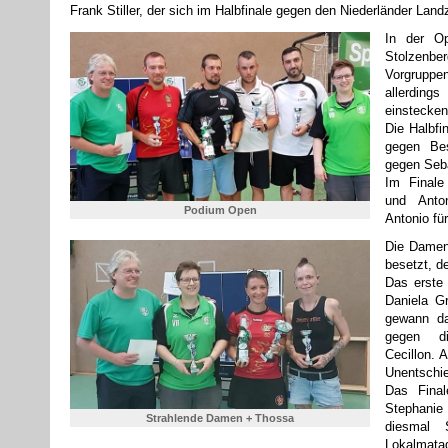
Frank Stiller, der sich im Halbfinale gegen den Niederländer La
In der Op
Stolzenb
Vorgrupp
allerding
einstecken
Die Halbfi
gegen Bes
gegen Seb
Im Finale
und Anton
Podium Open
Antonio fü
Die Damen
besetzt, d
Das erste
Daniela Gr
gewann da
gegen di
Cecillon. 
Unentschi
Das Final
Stephani
Strahlende Damen + Thossa
diesmal 
Lokalmatad