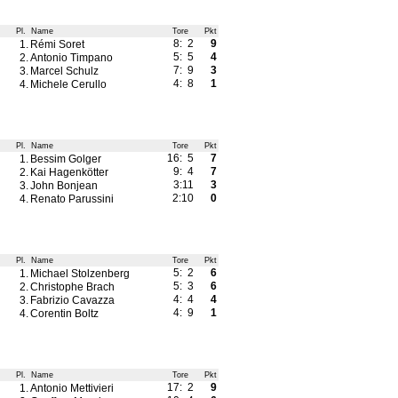
Pl.
Name
Tore
Pkt
8: 2
9
1.
Rémi Soret
5: 5
4
2.
Antonio Timpano
7: 9
3
3.
Marcel Schulz
4: 8
1
4.
Michele Cerullo
Pl.
Name
Tore
Pkt
16: 5
7
1.
Bessim Golger
9: 4
7
2.
Kai Hagenkötter
3:11
3
3.
John Bonjean
2:10
0
4.
Renato Parussini
Pl.
Name
Tore
Pkt
5: 2
6
1.
Michael Stolzenberg
5: 3
6
2.
Christophe Brach
4: 4
4
3.
Fabrizio Cavazza
4: 9
1
4.
Corentin Boltz
Pl.
Name
Tore
Pkt
17: 2
9
1.
Antonio Mettivieri