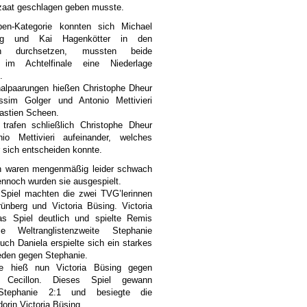
ndzaat geschlagen geben musste.
en-Kategorie konnten sich Michael
erg und Kai Hagenkötter in den
en durchsetzen, mussten beide
s im Achtelfinale eine Niederlage
.
nalpaarungen hießen Christophe Dheur
sim Golger und Antonio Mettivieri
astien Scheen.
 trafen schließlich Christophe Dheur
io Mettivieri aufeinander, welches
r sich entscheiden konnte.
 waren mengenmäßig leider schwach
ennoch wurden sie ausgespielt.
 Spiel machten die zwei TVG’lerinnen
ünberg und Victoria Büsing. Victoria
s Spiel deutlich und spielte Remis
e Weltranglistenzweite Stephanie
Auch Daniela erspielte sich ein starkes
eden gegen Stephanie.
e hieß nun Victoria Büsing gegen
e Cecillon. Dieses Spiel gewann
Stephanie 2:1 und besiegte die
orin Victoria Büsing.