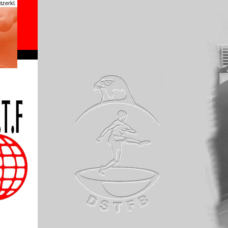
zerkl.
chrome