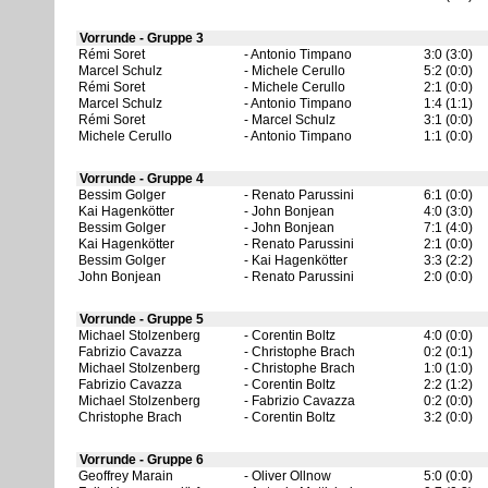
Vorrunde - Gruppe 3
Rémi Soret
Antonio Timpano
3:0 (3:0)
Marcel Schulz
Michele Cerullo
5:2 (0:0)
Rémi Soret
Michele Cerullo
2:1 (0:0)
Marcel Schulz
Antonio Timpano
1:4 (1:1)
Rémi Soret
Marcel Schulz
3:1 (0:0)
Michele Cerullo
Antonio Timpano
1:1 (0:0)
Vorrunde - Gruppe 4
Bessim Golger
Renato Parussini
6:1 (0:0)
Kai Hagenkötter
John Bonjean
4:0 (3:0)
Bessim Golger
John Bonjean
7:1 (4:0)
Kai Hagenkötter
Renato Parussini
2:1 (0:0)
Bessim Golger
Kai Hagenkötter
3:3 (2:2)
John Bonjean
Renato Parussini
2:0 (0:0)
Vorrunde - Gruppe 5
Michael Stolzenberg
Corentin Boltz
4:0 (0:0)
Fabrizio Cavazza
Christophe Brach
0:2 (0:1)
Michael Stolzenberg
Christophe Brach
1:0 (1:0)
Fabrizio Cavazza
Corentin Boltz
2:2 (1:2)
Michael Stolzenberg
Fabrizio Cavazza
0:2 (0:0)
Christophe Brach
Corentin Boltz
3:2 (0:0)
Vorrunde - Gruppe 6
Geoffrey Marain
Oliver Ollnow
5:0 (0:0)