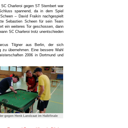
e SC Charleroi gegen ST Stembert war
chluss spannend, da in dem Spiel
 Scheen – David Fraikin nachgespielt
tte Sebastien Scheen für sein Team
rt ein weiteres Tor geschossen, dann
wann SC Charleroi trotz unentschieden
cus Tilgner aus Berlin, der sich
tung zu übernehmen. Eine bessere Wahl
meisterschaften 2006 in Dortmund und
ller gegen Henk Landzaat im Halbfinale