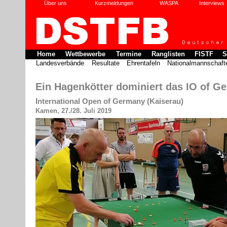
Über uns
Kurzmeldungen
WASPA
Interviews
Home
Wettbewerbe
Termine
Ranglisten
FISTF
S
Landesverbände
Resultate
Ehrentafeln
Nationalmannschaft
Ein Hagenkötter dominiert das IO of G
International Open of Germany (Kaiserau)
Kamen, 27./28. Juli 2019