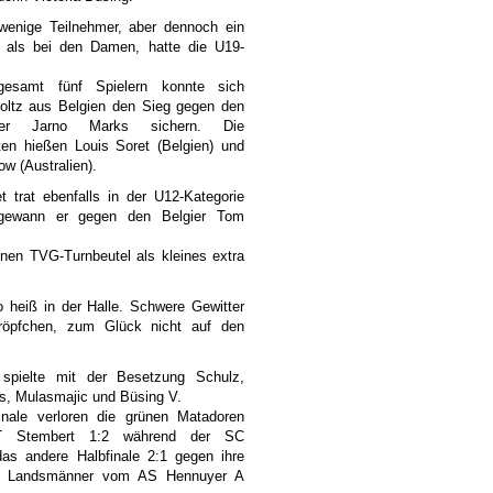
 wenige Teilnehmer, aber dennoch ein
 als bei den Damen, hatte die U19-
gesamt fünf Spielern konnte sich
Boltz aus Belgien den Sieg gegen den
nder Jarno Marks sichern. Die
sten hießen Louis Soret (Belgien) und
ow (Australien).
t trat ebenfalls in der U12-Kategorie
 gewann er gegen den Belgier Tom
nen TVG-Turnbeutel als kleines extra
heiß in der Halle. Schwere Gewitter
Tröpfchen, zum Glück nicht auf den
pielte mit der Besetzung Schulz,
s, Mulasmajic und Büsing V.
inale verloren die grünen Matadoren
T Stembert 1:2 während der SC
das andere Halbfinale 2:1 gegen ihre
en Landsmänner vom AS Hennuyer A