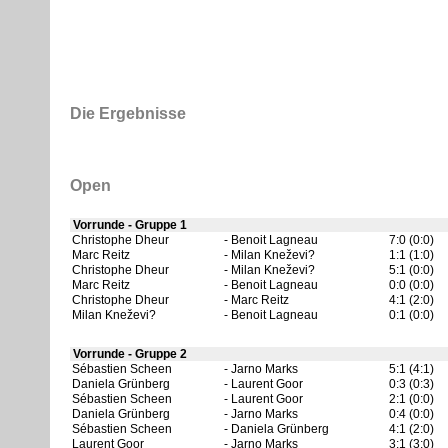
Die Ergebnisse
Open
Vorrunde - Gruppe 1
Christophe Dheur
Benoit Lagneau
7:0 (0:0)
Marc Reitz
Milan Kneževi?
1:1 (1:0)
Christophe Dheur
Milan Kneževi?
5:1 (0:0)
Marc Reitz
Benoit Lagneau
0:0 (0:0)
Christophe Dheur
Marc Reitz
4:1 (2:0)
Milan Kneževi?
Benoit Lagneau
0:1 (0:0)
Vorrunde - Gruppe 2
Sébastien Scheen
Jarno Marks
5:1 (4:1)
Daniela Grünberg
Laurent Goor
0:3 (0:3)
Sébastien Scheen
Laurent Goor
2:1 (0:0)
Daniela Grünberg
Jarno Marks
0:4 (0:0)
Sébastien Scheen
Daniela Grünberg
4:1 (2:0)
Laurent Goor
Jarno Marks
3:1 (3:0)