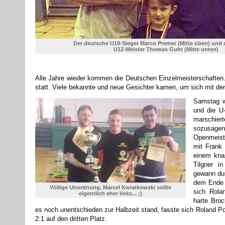
Der deutsche U19-Sieger Marco Premer (Mitte oben) und 
U12-Meister Thomas Guhr (Mitte unten)
Alle Jahre wieder kommen die Deutschen Einzelmeisterschaften. 
statt. Viele bekannte und neue Gesichter kamen, um sich mit 
Samstag w
und die U-
marschier
sozusa
Openmeiste
mit Frank 
einem kna
Tilgner i
gewann dur
dem Ende 
Völlige Unordnung, Marcel Kwiatkowski sollte
sich Rola
eigentlich eher links... ;)
harte Bro
es noch unentschieden zur Halbzeit stand, fasste sich Roland P
2:1 auf den dritten Platz.