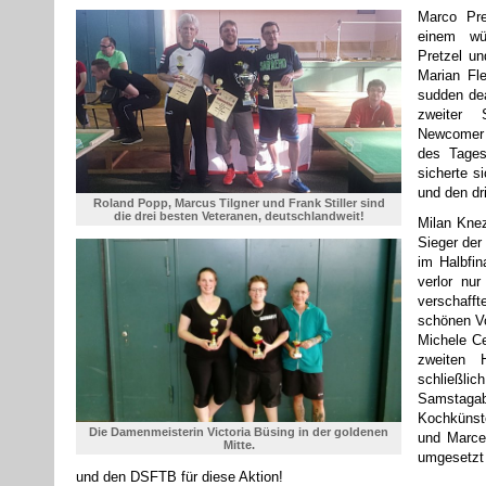
Marco Pre
einem wü
Pretzel un
Marian Fl
sudden dea
zweiter 
Newcomer 
des Tages
sicherte s
und den dri
Roland Popp, Marcus Tilgner und Frank Stiller sind
die drei besten Veteranen, deutschlandweit!
Milan Knez
Sieger der
im Halbfin
verlor nu
verschaff
schönen Vo
Michele Cer
zweiten 
schließli
Samstaga
Kochkünste
Die Damenmeisterin Victoria Büsing in der goldenen
und Marce
Mitte.
umgesetzt
und den DSFTB für diese Aktion!