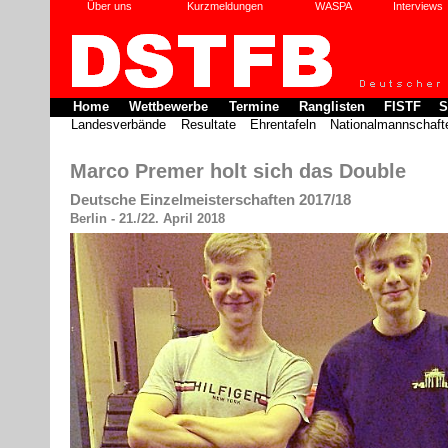
Über uns
Kurzmeldungen
WASPA
Interviews
Home
Wettbewerbe
Termine
Ranglisten
FISTF
S
Landesverbände
Resultate
Ehrentafeln
Nationalmannschaft
Marco Premer holt sich das Double
Deutsche Einzelmeisterschaften 2017/18
Berlin - 21./22. April 2018