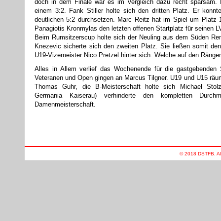
doch in dem Finale war es im Vergleich dazu recht sparsam. 
einem 3:2. Fank Stiller holte sich den dritten Platz. Er kon
deutlichen 5:2 durchsetzen. Marc Reitz hat im Spiel um Platz
Panagiotis Kronmylas den letzten offenen Startplatz für seinen 
Beim Rumsitzerscup holte sich der Neuling aus dem Süden Renat
Knezevic sicherte sich den zweiten Platz. Sie ließen somit de
U19-Vizemeister Nico Pretzel hinter sich. Welche auf den Rängen
Alles in Allem verlief das Wochenende für die gastgebenden 
Veteranen und Open gingen an Marcus Tilgner. U19 und U15 räu
Thomas Guhr, die B-Meisterschaft holte sich Michael Stolz
Germania Kaiserau) verhinderte den kompletten Durch
Damenmeisterschaft.
© 2018 DSTFB. All