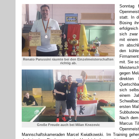
Sonntag 
Openmeist
statt. In
Büsing ih
erfolgreic
sich zwar
mit einem
im abschl
den kühl
Firmament
Renato Parussini räumte bei den Einzelmeisterschaften
mit. Sie s
richtig ab.
Meistersc
gegen Mela
direkten
Quetschba
sich selb
einem Jah
Schwalbac
ersten Mal
Subbuteowe
Nach dem 
Marcus Til
Große Freude auch bei Milan Knezevic
Openmei
Mannschaftskameraden Marcel Kwiatkowski. Im Training gehen 