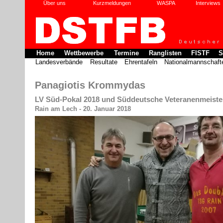
Über uns
Kurzmeldungen
WASPA
Interviews
Home
Wettbewerbe
Termine
Ranglisten
FISTF
S
Landesverbände
Resultate
Ehrentafeln
Nationalmannschaft
Panagiotis Krommydas
LV Süd-Pokal 2018 und Süddeutsche Veteranenmeister
Rain am Lech - 20. Januar 2018