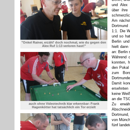
und Alex 
über ihre
schmerzlic
Am nächst
Dortmund z
1:1. Die W
und so hat
Berlin un
"Onkel Rainer, erzähl' doch nochmal, wie du gegen den
Alex Ruf 1:13 verloren hast!"
hielt dann
an: Berlin
Während d
konnten, 
den Pokal
zum Bors
Dortmunde
Damit kon
ersehnten 
keine Weiß
an die TSG
auch ohne Videotechnik klar erkennbar: Frank
Zu erwä
Hagenkötter hat tatsächlich ein Tor erzielt
Abschnei
Dortmund, 
von Münche
fünf landet