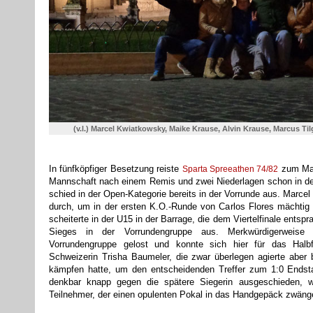
(v.l.) Marcel Kwiatkowsky, Maike Krause, Alvin Krause, Marcus Til
In fünfköpfiger Besetzung reiste
zum Maj
Sparta Spreeathen 74/82
Mannschaft nach einem Remis und zwei Niederlagen schon in der
schied in der Open-Kategorie bereits in der Vorrunde aus. Marcel
durch, um in der ersten K.O.-Runde von Carlos Flores mächtig
scheiterte in der U15 in der Barrage, die dem Viertelfinale entspr
Sieges in der Vorrundengruppe aus. Merkwürdigerweise
Vorrundengruppe gelost und konnte sich hier für das Halbfin
Schweizerin Trisha Baumeler, die zwar überlegen agierte abe
kämpfen hatte, um den entscheidenden Treffer zum 1:0 Ends
denkbar knapp gegen die spätere Siegerin ausgeschieden, w
Teilnehmer, der einen opulenten Pokal in das Handgepäck zwänge