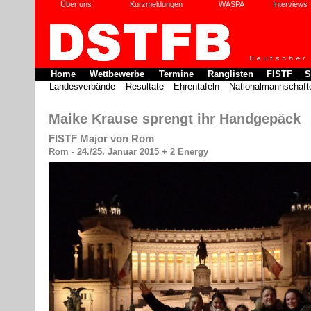
Über uns
Kurzmeldungen
WASPA
Interviews
Home
Wettbewerbe
Termine
Ranglisten
FISTF
S
Landesverbände
Resultate
Ehrentafeln
Nationalmannschaft
Maike Krause sprengt ihr Handgepäck
FISTF Major von Rom
Rom - 24./25. Januar 2015 + 2 Energy