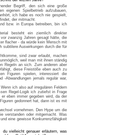
hender Begriff, den sich eine große
en eigenen Spielbetrieb aufzubauen,
nhört, ich habe es noch nie gespielt,
findet, der mitmacht.
nd bzw. in Europa betreiben, bin ich
ial besteht ein ziemlich direkter
vor zwanzig Jahren gesagt hätte, die
ter flacher - da würde kein Mensch mit
ch subtilere Auswirkungen durch die für
echtkomme, sind zwar erlaubt, machen
t unmöglich, weil man mit ihnen ständig
den Regeln an sich. Zum anderen aber
fähigt, diese Freistöße eben auch zu
 Figuren spielen, interessiert die
d -Abwandlungen jemals regulär war,
enn ich also auf irregulären Feldern
sen Regel-Logik ich zutiefst in Frage
il er eben immer gegeben wird, da der
Figuren gedonnert hat, dann ist es mit
nwechsel vornehmen. Den Hype um die
nie verstanden oder mitgemacht. Was
 und eine gewisse Konkurrenzfähigkeit
du vielleicht genauer erläutern, was