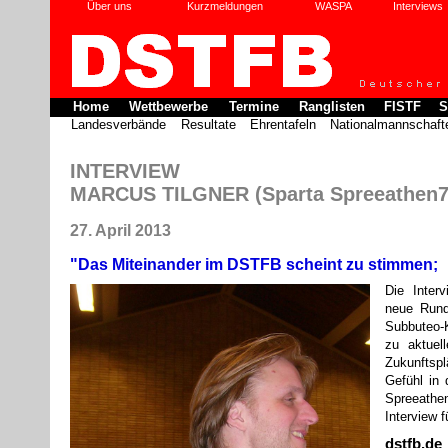
Über uns
Kurzmeldungen
WASPA
Interviews
Home
Wettbewerbe
Termine
Ranglisten
FISTF
S
Landesverbände
Resultate
Ehrentafeln
Nationalmannschaft
INTERVIEW
MARCUS TILGNER (Sparta Spreeathen7
27. April 2013
"Das Miteinander im DSTFB scheint zu stimmen;
Die Inter
neue Rund
Subbuteo-
zu aktuel
Zukunftspl
Gefühl in 
Spreeathen
Interview 
dstfb.de