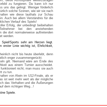
ein, diese Atmosphäre weiterzutragen
orbild zu fungieren. Da kann ich nur
ss uns das gelingt. Weniger förderlich
türlich solche Szenen, wie wir sie nach
halten wie diese lauthals zur Schau
n. Auch bei allem Verständnis für die
klichen Verlauf des Spiels!
ler Erfolg, der unbedingt beibehalten
 Teilnehmer bei den anstehenden
 die dort normalerweise auftretenden
et werden.
Spiel/Sports sehr am Herzen liegt.
rster Linie wichtig ist, Ehrlichkeit,
nlich nicht bis heute überlebt, denn
deutlich enger zusammengerückt.
tteln gilt. Niemand wäre am Ende des
chkeit aus einem Turnier ausscheidet.
 funktioniert nicht, man muss sie auch
tt zu tun.
halten von Alwin im U12-Finale, als er
as ist weit mehr wert als der mögliche
auch das Verhalten und die Äußerungen
auf dem richtigen Weg...!
höne Spiele.