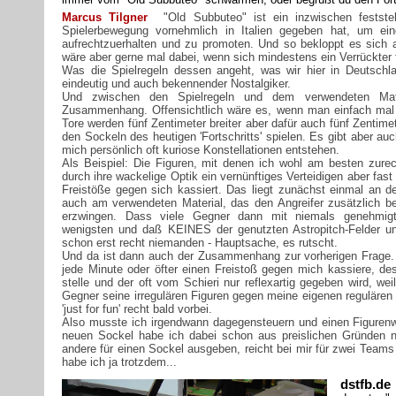
Marcus Tilgner
"Old Subbuteo" ist ein inzwischen festste
Spielerbewegung vornehmlich in Italien gegeben hat, um ein
aufrechtzuerhalten und zu promoten. Und so bekloppt es sich a
wäre aber gerne mal dabei, wenn sich mindestens ein Verrückter 
Was die Spielregeln dessen angeht, was wir hier in Deutschla
eindeutig und auch bekennender Nostalgiker.
Und zwischen den Spielregeln und dem verwendeten Mater
Zusammenhang. Offensichtlich wäre es, wenn man einfach mal 
Tore werden fünf Zentimeter breiter aber dafür auch fünf Zentime
den Sockeln des heutigen 'Fortschritts' spielen. Es gibt aber au
mich persönlich oft kuriose Konstellationen entstehen.
Als Beispiel: Die Figuren, mit denen ich wohl am besten zur
durch ihre wackelige Optik ein vernünftiges Verteidigen aber fas
Freistöße gegen sich kassiert. Das liegt zunächst einmal an 
auch am verwendeten Material, das den Angreifer zusätzlich be
erzwingen. Dass viele Gegner dann mit niemals genehmigten
wenigsten und daß KEINES der genutzten Astropitch-Felder un
schon erst recht niemanden - Hauptsache, es rutscht.
Und da ist dann auch der Zusammenhang zur vorherigen Frage. W
jede Minute oder öfter einen Freistoß gegen mich kassiere, des
stelle und der oft vom Schieri nur reflexartig gegeben wird, we
Gegner seine irregulären Figuren gegen meine eigenen regulären 
'just for fun' recht bald vorbei.
Also musste ich irgendwann dagegensteuern und einen Figure
neuen Sockel habe ich dabei schon aus preislichen Gründen 
andere für einen Sockel ausgeben, reicht bei mir für zwei Teams
habe ich ja trotzdem...
dstfb.de