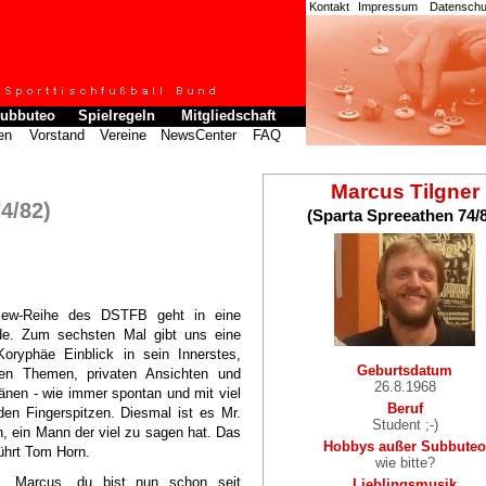
Kontakt
Impressum
Datenschut
ubbuteo
Spielregeln
Mitgliedschaft
en
Vorstand
Vereine
NewsCenter
FAQ
Marcus Tilgner
4/82)
(Sparta Spreeathen 74/
view-Reihe des DSTFB geht in eine
e. Zum sechsten Mal gibt uns eine
Koryphäe Einblick in sein Innerstes,
Geburtsdatum
len Themen, privaten Ansichten und
26.8.1968
änen - wie immer spontan und mit viel
Beruf
den Fingerspitzen. Diesmal ist es Mr.
Student ;-)
, ein Mann der viel zu sagen hat. Das
Hobbys außer Subbuteo
führt Tom Horn.
wie bitte?
Marcus, du bist nun schon seit
Lieblingsmusik