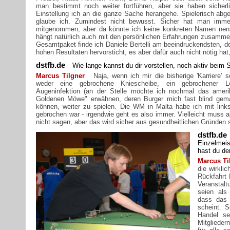
man bestimmt noch weiter fortführen, aber sie haben sicherl
Einstellung ich an die ganze Sache herangehe. Spielerisch abges
glaube ich. Zumindest nicht bewusst. Sicher hat man imme
mitgenommen, aber da könnte ich keine konkreten Namen nenn
hängt natürlich auch mit den persönlichen Erfahrungen zusamme
Gesamtpaket finde ich Daniele Bertelli am beeindruckendsten, de
hohen Resultaten hervorsticht, es aber dafür auch nicht nötig hat
dstfb.de
Wie lange kannst du dir vorstellen, noch aktiv bei
Marcus Tilgner
Naja, wenn ich mir die bisherige 'Karriere'
weder eine gebrochene Kniescheibe, ein gebrochener Le
Augeninfektion (an der Stelle möchte ich nochmal das amerik
Goldenen Möwe" erwähnen, deren Burger mich fast blind gemac
können, weiter zu spielen. Die WM in Malta habe ich mit links 
gebrochen war - irgendwie geht es also immer. Vielleicht mus
nicht sagen, aber das wird sicher aus gesundheitlichen Gründen sei
dstfb.de
Einzelmei
hast du de
Marcus Ti
die wirkli
Rückfahrt
Veranstal
seien als 
dass das
scheint. 
Handel se
Mitgliede