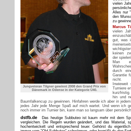
vielen Jah
persönlich
Alles nur 
den Wunsc
zu gewinn
Marcus Ti
vielen Ja
einzuschät
gut, was 
meinerseit
wichtigste
keinen z
der spiele
Man er
Wahrschei
durch ein
Garantie f
nicht.
Inwieweit
Jungveteran Tilgner gewinnt 2008 den Grand Prix von
Turniere en
Dänemark in Odense in der Kategorie Ü40.
kurzfristi
hin und n
Baumfalkencup zu gewinnen. Hinfahren werde ich aber in jedem F
jedes Jahr jede Menge Spaß auf mich wartet. Und wenn ich 
noch immer im Turnier bin, kann man so langsam über persönlich
dstfb.de
Das heutige Subbuteo ist kaum mehr mit dem Spi
vergleichen. Die Regeln wurden geändert, und das Material, spe
hochentwickelt und entsprechend teuer. Gehörst du eigentlic
immer vom "Old Subbuteo" schwärmen, oder begrüßt du den Fortsc