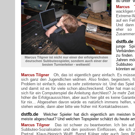
du unter "
Marcus T
wackligen 
Extreme-Wo
auf ein Fe
Und dann 
eher so 
Zusammenp
dstfb.de
junge Sp
Verbänden
zu finden.
Marcus Tilgner ist nicht nur einer der erfolgreichsten
Jahren mög
deutschen Subbuteospieler, sondern auch einer der
Subbuteo
besten Turnierleiter - weltweit!
könnten wi
Marcus Tilgner
Oh, das ist eigentlich ganz einfach. Es müsse
sich ganz den Jugendlichen widmen. Also finden, begeistern, f
Problem ist einfach, dass es sehr zeitintensiv ist. Und das Spiel 
und damit ist es für viele schon abschreckend. Oder hat man sc
sich für ein Computerspiel die Anleitung durchliest? Je mehr Zeit
höher die Erfolgsaussichten, aber auch hier gibt es keine Garantie
für nix... Abgesehen davon würde es natürlich immens helfen, 
stehen würde, dann aber bitte wie früher mit Kontaktadressen.
dstfb.de
Welcher Spieler hat dich eigentlich am meisten b
meiste abgeschaut? Und welchen Topspieler schätzt du heute a
Marcus Tilgner
Das ist schwer zu beantworten. Ich bin auf 
Subbuteo-Sozialisation und den positiven Einflüssen, die ich 
Pretzel, Klaus-Heinrich Wulff, Bernd Külper oder auch Jens Rö