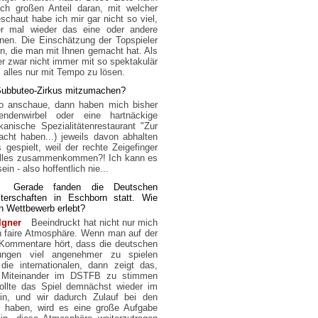
ich großen Anteil daran, mit welcher
chaut habe ich mir gar nicht so viel,
r mal wieder das eine oder andere
en. Die Einschätzung der Topspieler
n, die man mit Ihnen gemacht hat. Als
r zwar nicht immer mit so spektakulär
, alles nur mit Tempo zu lösen.
m Subbuteo-Zirkus mitzumachen?
 so anschaue, dann haben mich bisher
ndenwirbel oder eine hartnäckige
anische Spezialitätenrestaurant "Zur
ht haben...) jeweils davon abhalten
gespielt, weil der rechte Zeigefinger
s alles zusammenkommen?! Ich kann es
n - also hoffentlich nie...
Gerade fanden die Deutschen
sterschaften in Eschborn statt. Wie
n Wettbewerb erlebt?
lgner
Beeindruckt hat nicht nur mich
ch faire Atmosphäre. Wenn man auf der
 Kommentare hört, dass die deutschen
tungen viel angenehmer zu spielen
die internationalen, dann zeigt das,
 Miteinander im DSTFB zu stimmen
Sollte das Spiel demnächst wieder im
in, und wir dadurch Zulauf bei den
rn haben, wird es eine große Aufgabe