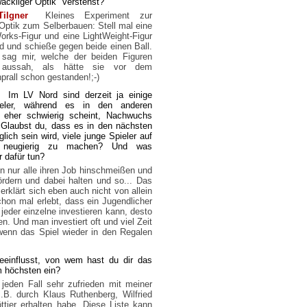
wackliger Optik" verstehst?
ilgner
Kleines Experiment zur
Optik zum Selberbauen: Stell mal eine
rks-Figur und eine LightWeight-Figur
ld und schieße gegen beide einen Ball.
sag mir, welche der beiden Figuren
aussah, als hätte sie vor dem
rall schon gestanden!;-)
Im LV Nord sind derzeit ja einige
ieler, während es in den anderen
 eher schwierig scheint, Nachwuchs
 Glaubst du, dass es in den nächsten
lich sein wird, viele junge Spieler auf
 neugierig zu machen? Und was
r dafür tun?
n nur alle ihren Job hinschmeißen und
ördern und dabei halten und so... Das
erklärt sich eben auch nicht von allein
hon mal erlebt, dass ein Jugendlicher
 jeder einzelne investieren kann, desto
n. Und man investiert oft und viel Zeit
wenn das Spiel wieder in den Regalen
eeinflusst, von wem hast du dir das
m höchsten ein?
jeden Fall sehr zufrieden mit meiner
z.B. durch Klaus Ruthenberg, Wilfried
ttjer erhalten habe. Diese Liste kann