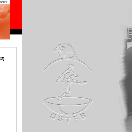
zerkl.
chrome
82)