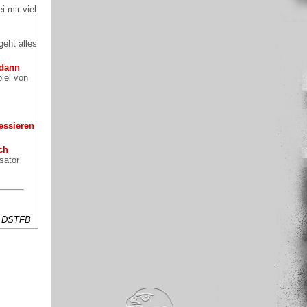
i mir viel
eht alles
 dann
iel von
essieren
ch
sator
es DSTFB