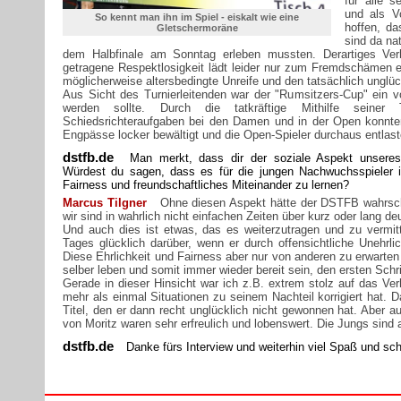
für alle s
und als V
So kennt man ihn im Spiel - eiskalt wie eine
hoffen, da
Gletschermoräne
sind da na
dem Halbfinale am Sonntag erleben mussten. Derartiges Ver
getragene Respektlosigkeit lädt leider nur zum Fremdschämen ei
möglicherweise altersbedingte Unreife und den tatsächlich unglüc
Aus Sicht des Turnierleitenden war der "Rumsitzers-Cup" ein vol
werden sollte. Durch die tatkräftige Mithilfe seiner
Schiedsrichteraufgaben bei den Damen und in der Open konnten
Engpässe locker bewältigt und die Open-Spieler durchaus entlast
dstfb.de
Man merkt, dass dir der soziale Aspekt unseres 
Würdest du sagen, dass es für die jungen Nachwuchsspieler in e
Fairness und freundschaftliches Miteinander zu lernen?
Marcus Tilgner
Ohne diesen Aspekt hätte der DSTFB wahrschei
wir sind in wahrlich nicht einfachen Zeiten über kurz oder lang 
Und auch dies ist etwas, das es weiterzutragen und zu vermi
Tages glücklich darüber, wenn er durch offensichtliche Unehrli
Diese Ehrlichkeit und Fairness aber nur von anderen zu erwarten
selber leben und somit immer wieder bereit sein, den ersten Schri
Gerade in dieser Hinsicht war ich z.B. extrem stolz auf das Ver
mehr als einmal Situationen zu seinem Nachteil korrigiert hat. D
Titel, den er dann recht unglücklich nicht gewonnen hat. Aber 
von Moritz waren sehr erfreulich und lobenswert. Die Jungs sind 
dstfb.de
Danke fürs Interview und weiterhin viel Spaß und sc