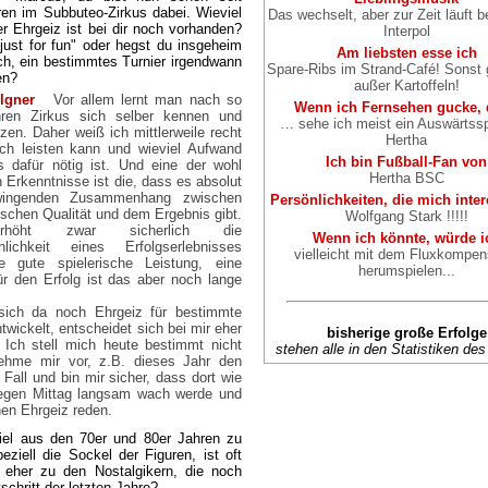
ren im Subbuteo-Zirkus dabei. Wieviel
Das wechselt, aber zur Zeit läuft be
er Ehrgeiz ist bei dir noch vorhanden?
Interpol
"just for fun" oder hegst du insgeheim
Am liebsten esse ich
h, ein bestimmtes Turnier irgendwann
Spare-Ribs im Strand-Café! Sonst g
en?
außer Kartoffeln!
lgner
Vor allem lernt man nach so
Wenn ich Fernsehen gucke,
hren Zirkus sich selber kennen und
… sehe ich meist ein Auswärtssp
zen. Daher weiß ich mittlerweile recht
Hertha
ich leisten kann und wieviel Aufwand
Ich bin Fußball-Fan von
s dafür nötig ist. Und eine der wohl
Hertha BSC
n Erkenntnisse ist die, dass es absolut
wingenden Zusammenhang zwischen
Persönlichkeiten, die mich inter
rischen Qualität und dem Ergebnis gibt.
Wolfgang Stark !!!!!
höht zwar sicherlich die
Wenn ich könnte, würde i
nlichkeit eines Erfolgserlebnisses
vielleicht mit dem Fluxkompen
e gute spielerische Leistung, eine
herumspielen...
ür den Erfolg ist das aber noch lange
 sich da noch Ehrgeiz für bestimmte
twickelt, entscheidet sich bei mir eher
bisherige große Erfolge
g. Ich stell mich heute bestimmt nicht
stehen alle in den Statistiken d
ehme mir vor, z.B. dieses Jahr den
all und bin mir sicher, dass dort wie
gegen Mittag langsam wach werde und
en Ehrgeiz reden.
el aus den 70er und 80er Jahren zu
ziell die Sockel der Figuren, ist oft
h eher zu den Nostalgikern, die noch
hritt der letzten Jahre?