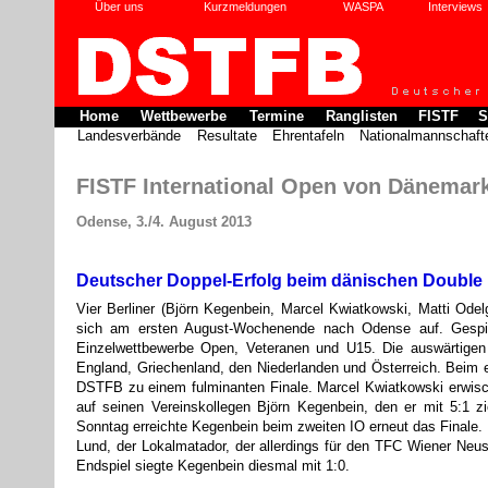
Über uns
Kurzmeldungen
WASPA
Interviews
Home
Wettbewerbe
Termine
Ranglisten
FISTF
S
Landesverbände
Resultate
Ehrentafeln
Nationalmannschaft
FISTF International Open von Dänemar
Odense, 3./4. August 2013
Deutscher Doppel-Erfolg beim dänischen Double 
Vier Berliner (Björn Kegenbein, Marcel Kwiatkowski, Matti Ode
sich am ersten August-Wochenende nach Odense auf. Gespie
Einzelwettbewerbe Open, Veteranen und U15. Die auswärtige
England, Griechenland, den Niederlanden und Österreich. Beim
DSTFB zu einem fulminanten Finale. Marcel Kwiatkowski erwisch
auf seinen Vereinskollegen Björn Kegenbein, den er mit 5:1 z
Sonntag erreichte Kegenbein beim zweiten IO erneut das Finale
Lund, der Lokalmatador, der allerdings für den TFC Wiener Neus
Endspiel siegte Kegenbein diesmal mit 1:0.