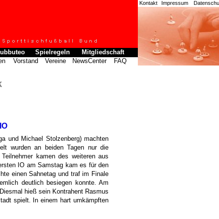
Kontakt
Impressum
Datenschut
ubbuteo
Spielregeln
Mitgliedschaft
en
Vorstand
Vereine
NewsCenter
FAQ
k
IO
lga und Michael Stolzenberg) machten
lt wurden an beiden Tagen nur die
n Teilnehmer kamen des weiteren aus
 ersten IO am Samstag kam es für den
te einen Sahnetag und traf im Finale
iemlich deutlich besiegen konnte. Am
. Diesmal hieß sein Kontrahent Rasmus
tadt spielt. In einem hart umkämpften