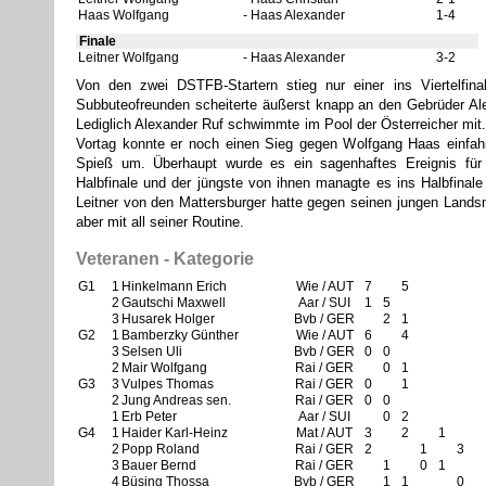
Haas Wolfgang
Haas Alexander
1-4
Finale
Leitner Wolfgang
Haas Alexander
3-2
Von den zwei DSTFB-Startern stieg nur einer ins Viertelfina
Subbuteofreunden scheiterte äußerst knapp an den Gebrüder Al
Lediglich Alexander Ruf schwimmte im Pool der Österreicher mit
Vortag konnte er noch einen Sieg gegen Wolfgang Haas einfah
Spieß um. Überhaupt wurde es ein sagenhaftes Ereignis für
Halbfinale und der jüngste von ihnen managte es ins Halbfinal
Leitner von den Mattersburger hatte gegen seinen jungen Lands
aber mit all seiner Routine.
Veteranen - Kategorie
G1
1
Hinkelmann Erich
Wie / AUT
7
5
2
Gautschi Maxwell
Aar / SUI
1
5
3
Husarek Holger
Bvb / GER
2
1
G2
1
Bamberzky Günther
Wie / AUT
6
4
3
Selsen Uli
Bvb / GER
0
0
2
Mair Wolfgang
Rai / GER
0
1
G3
3
Vulpes Thomas
Rai / GER
0
1
2
Jung Andreas sen.
Rai / GER
0
0
1
Erb Peter
Aar / SUI
0
2
G4
1
Haider Karl-Heinz
Mat / AUT
3
2
1
2
Popp Roland
Rai / GER
2
1
3
3
Bauer Bernd
Rai / GER
1
0
1
4
Büsing Thossa
Bvb / GER
1
1
0