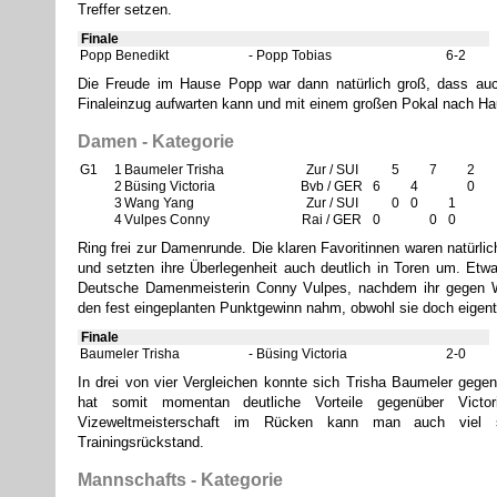
Treffer setzen.
Finale
Popp Benedikt
Popp Tobias
6-2
Die Freude im Hause Popp war dann natürlich groß, dass au
Finaleinzug aufwarten kann und mit einem großen Pokal nach Ha
Damen - Kategorie
G1
1
Baumeler Trisha
Zur / SUI
5
7
2
2
Büsing Victoria
Bvb / GER
6
4
0
3
Wang Yang
Zur / SUI
0
0
1
4
Vulpes Conny
Rai / GER
0
0
0
Ring frei zur Damenrunde. Die klaren Favoritinnen waren natürli
und setzten ihre Überlegenheit auch deutlich in Toren um. Etw
Deutsche Damenmeisterin Conny Vulpes, nachdem ihr gegen 
den fest eingeplanten Punktgewinn nahm, obwohl sie doch eigentl
Finale
Baumeler Trisha
Büsing Victoria
2-0
In drei von vier Vergleichen konnte sich Trisha Baumeler gege
hat somit momentan deutliche Vorteile gegenüber Victo
Vizeweltmeisterschaft im Rücken kann man auch viel se
Trainingsrückstand.
Mannschafts - Kategorie