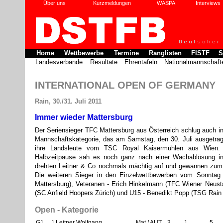
Über uns
Kurzmeldungen
WASPA
Interviews
Home
Wettbewerbe
Termine
Ranglisten
FISTF
S
Landesverbände
Resultate
Ehrentafeln
Nationalmannschaft
INTERNATIONAL OPEN OF GERMANY
Rain, 30./31. Juli 2011
Immer wieder Mattersburg
Der Seriensieger TFC Mattersburg aus Österreich schlug auch in
Mannschaftskategorie, das am Samstag, den 30. Juli ausgetrag
ihre Landsleute vom TSC Royal Kaisermühlen aus Wien.
Halbzeitpause sah es noch ganz nach einer Wachablösung in 
drehten Leitner & Co nochmals mächtig auf und gewannen zum z
Die weiteren Sieger in den Einzelwettbewerben vom Sonntag
Mattersburg), Veteranen - Erich Hinkelmann (TFC Wiener Neus
(SC Anfield Hoopers Zürich) und U15 - Benedikt Popp (TSG Rain
Open - Kategorie
G1
1
Leitner Wolfgang
Mat / AUT
3
1
5