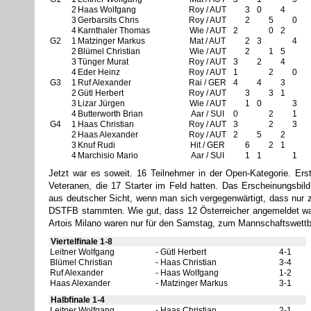
2
Haas Wolfgang
Roy / AUT
3
0
4
3
Gerbarsits Chris
Roy / AUT
2
5
0
4
Karnthaler Thomas
Wie / AUT
2
0
2
G2
1
Matzinger Markus
Mat / AUT
2
3
4
2
Blümel Christian
Wie / AUT
2
1
5
3
Tünger Murat
Roy / AUT
3
2
4
4
Eder Heinz
Roy / AUT
1
2
0
G3
1
Ruf Alexander
Rai / GER
4
4
3
2
Gütl Herbert
Roy / AUT
3
3
1
3
Lizar Jürgen
Wie / AUT
1
0
3
4
Butterworth Brian
Aar / SUI
0
2
1
G4
1
Haas Christian
Roy / AUT
3
2
3
2
Haas Alexander
Roy / AUT
2
5
2
3
Knuf Rudi
Hit / GER
6
2
1
4
Marchisio Mario
Aar / SUI
1
1
1
Jetzt war es soweit. 16 Teilnehmer in der Open-Kategorie. Ers
Veteranen, die 17 Starter im Feld hatten. Das Erscheinungsbil
aus deutscher Sicht, wenn man sich vergegenwärtigt, dass nur 
DSTFB stammten. Wie gut, dass 12 Österreicher angemeldet ware
Artois Milano waren nur für den Samstag, zum Mannschaftswettb
Viertelfinale 1-8
Leitner Wolfgang
Gütl Herbert
4-1
Blümel Christian
Haas Christian
3-4
Ruf Alexander
Haas Wolfgang
1-2
Haas Alexander
Matzinger Markus
3-1
Halbfinale 1-4
Leitner Wolfgang
Haas Christian
2-1