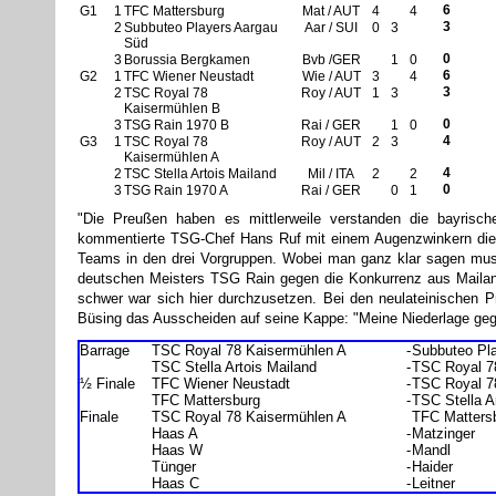
6
G1
1
TFC Mattersburg
Mat / AUT
4
4
3
2
Subbuteo Players Aargau
Aar / SUI
0
3
Süd
0
3
Borussia Bergkamen
Bvb /GER
1
0
6
G2
1
TFC Wiener Neustadt
Wie / AUT
3
4
3
2
TSC Royal 78
Roy / AUT
1
3
Kaisermühlen B
0
3
TSG Rain 1970 B
Rai / GER
1
0
4
G3
1
TSC Royal 78
Roy / AUT
2
3
Kaisermühlen A
4
2
TSC Stella Artois Mailand
Mil / ITA
2
2
0
3
TSG Rain 1970 A
Rai / GER
0
1
"Die Preußen haben es mittlerweile verstanden die bayrisc
kommentierte TSG-Chef Hans Ruf mit einem Augenzwinkern die dr
Teams in den drei Vorgruppen. Wobei man ganz klar sagen mus
deutschen Meisters TSG Rain gegen die Konkurrenz aus Maila
schwer war sich hier durchzusetzen. Bei den neulateinische
Büsing das Ausscheiden auf seine Kappe: "Meine Niederlage gege
Barrage
TSC Royal 78 Kaisermühlen A
-
Subbuteo Pl
TSC Stella Artois Mailand
-
TSC Royal 7
½ Finale
TFC Wiener Neustadt
-
TSC Royal 7
TFC Mattersburg
-
TSC Stella A
Finale
TSC Royal 78 Kaisermühlen A
TFC Matters
Haas A
-
Matzinger
Haas W
-
Mandl
Tünger
-
Haider
Haas C
-
Leitner