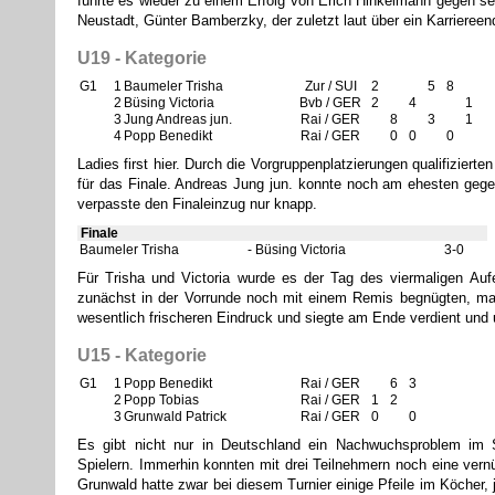
führte es wieder zu einem Erfolg von Erich Hinkelmann gegen s
Neustadt, Günter Bamberzky, der zuletzt laut über ein Karrieree
U19 - Kategorie
G1
1
Baumeler Trisha
Zur / SUI
2
5
8
2
Büsing Victoria
Bvb / GER
2
4
1
3
Jung Andreas jun.
Rai / GER
8
3
1
4
Popp Benedikt
Rai / GER
0
0
0
Ladies first hier. Durch die Vorgruppenplatzierungen qualifizierte
für das Finale. Andreas Jung jun. konnte noch am ehesten gege
verpasste den Finaleinzug nur knapp.
Finale
Baumeler Trisha
Büsing Victoria
3-0
Für Trisha und Victoria wurde es der Tag des viermaligen Auf
zunächst in der Vorrunde noch mit einem Remis begnügten, ma
wesentlich frischeren Eindruck und siegte am Ende verdient und 
U15 - Kategorie
G1
1
Popp Benedikt
Rai / GER
6
3
2
Popp Tobias
Rai / GER
1
2
3
Grunwald Patrick
Rai / GER
0
0
Es gibt nicht nur in Deutschland ein Nachwuchsproblem im 
Spielern. Immerhin konnten mit drei Teilnehmern noch eine vernü
Grunwald hatte zwar bei diesem Turnier einige Pfeile im Köcher, 