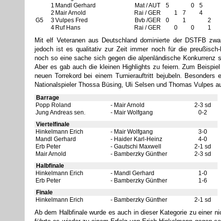
1
Mandl Gerhard
Mat / AUT
5
0
5
2
Mair Arnold
Rai / GER
1
7
4
G5
3
Vulpes Fred
Bvb /GER
0
1
2
4
Ruf Hans
Rai / GER
0
0
1
Mit elf Veteranen aus Deutschland dominierte der DSTFB zwar
jedoch ist es qualitativ zur Zeit immer noch für die preußisc
noch so eine sache sich gegen die alpenländische Konkurrenz s
Aber es gab auch die kleinen Highlights zu feiern. Zum Beispiel
neuen Torrekord bei einem Turnierauftritt bejubeln. Besonders e
Nationalspieler Thossa Büsing, Uli Selsen und Thomas Vulpes a
Barrage
Popp Roland
Mair Arnold
2-3 sd
Jung Andreas sen.
Mair Wolfgang
0-2
Viertelfinale
Hinkelmann Erich
Mair Wolfgang
3-0
Mandl Gerhard
Haider Karl-Heinz
4-0
Erb Peter
Gautschi Maxwell
2-1 sd
Mair Arnold
Bamberzky Günther
2-3 sd
Halbfinale
Hinkelmann Erich
Mandl Gerhard
1-0
Erb Peter
Bamberzky Günther
1-6
Finale
Hinkelmann Erich
Bamberzky Günther
2-1 sd
Ab dem Halbfinale wurde es auch in dieser Kategorie zu einer 